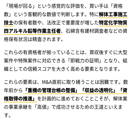
「現場が回る」という感覚的な評価を、買い手は「資格
数」という客観的な数値で判断します。特に
解体工事施工
技士
の保有者数や、法改正で重要度が増した
特定化学物質
四アルキル鉛等作業主任者
、石綿含有建材調査者などの資
格保有状況は精査されます。
これらの有資格者が揃っていることは、買収後すぐに大型
案件や特殊案件に対応できる「即戦力の証明」となり、組
織としての信頼スコアを大きく高める要素となります。
これらの要素は、M&A直前に取り繕うことは困難です。数
年前から
「重機の管理台帳の整備」「収益の透明化」「資
格取得の推進」
を計画的に進めておくことこそが、解体業
の事業承継を「高値」で成功させるための王道といえま
す。