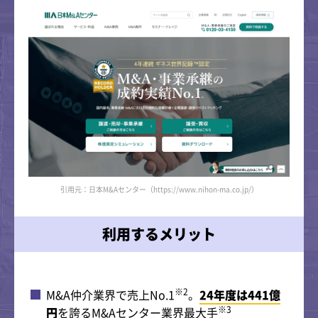
引用元：日本M&Aセンター（https://www.nihon-ma.co.jp/）
利用するメリット
※2
M&A仲介業界で売上No.1
。
24年度は441億
※3
円
を誇るM&Aセンター業界最大手