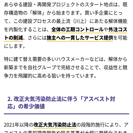
あらゆる建設・再開発プロジェクトのスタート地点は、既
存構造物の「解体」から始まります。買い手企業にとっ
て、この建設プロセスの最上流（川上）にあたる解体機能
を内製化することは、
全体の工期コントロール
や
外注コス
トの削減
、さらには
施主への一貫したサービス提供
を可能
にします。
特に建て替え需要の多いハウスメーカーなどは、解体から
新築までを自社グループで完結させることで、収益性と競
争力を飛躍的に高める狙いを持っています。
2. 改正大気汚染防止法に伴う「アスベスト対
応」の希少価値
2021年以降の
改正大気汚染防止法
の段階的施行により、ア
スベストの事前調査報告や除去基準が大幅に厳格化されま