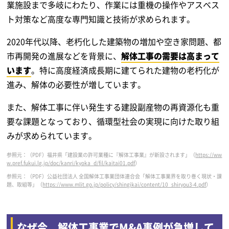
業施設まで多岐にわたり、作業には重機の操作やアスベス
ト対策など高度な専門知識と技術が求められます。
2020年代以降、老朽化した建築物の増加や空き家問題、都
市再開発の進展などを背景に、
解体工事の需要は高まって
います
。特に高度経済成長期に建てられた建物の老朽化が
進み、解体の必要性が増しています。
また、解体工事に伴い発生する建設副産物の再資源化も重
要な課題となっており、循環型社会の実現に向けた取り組
みが求められています。
参照元：（PDF）福井県「建設業の許可業種に『解体工事業』が新設されます」（
https://ww
w.pref.fukui.lg.jp/doc/kanri/kyoka_d/fil/kaitai01.pdf
）
参照元：（PDF）公益社団法人 全国解体工事業団体連合会「解体工事業界を取り巻く現状・課
題、取組等」（
https://www.mlit.go.jp/policy/shingikai/content/10_shiryou3-4.pdf
）
なぜ今、解体工事業でM&A事例が急増して