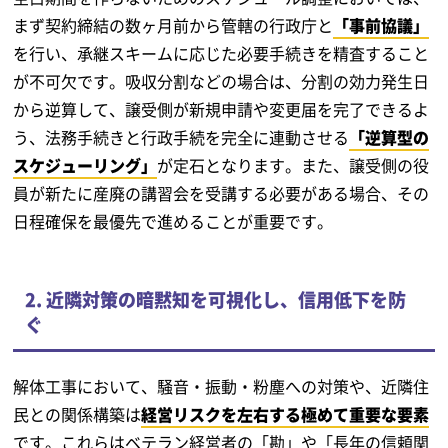
まず契約締結の数ヶ月前から管轄の行政庁と
「事前協議」
を行い、承継スキームに応じた必要手続きを精査すること
が不可欠です。吸収分割などの場合は、分割の効力発生日
から逆算して、譲受側が新規申請や変更届を完了できるよ
う、法務手続きと行政手続を完全に連動させる
「逆算型の
スケジューリング」
が定石となります。また、譲受側の役
員が新たに産廃の講習会を受講する必要がある場合、その
日程確保を最優先で進めることが重要です。
2. 近隣対策の暗黙知を可視化し、信用低下を防
ぐ
解体工事において、騒音・振動・粉塵への対策や、近隣住
民との関係構築は
経営リスクを左右する極めて重要な要素
です。これらはベテラン経営者の「勘」や「長年の信頼関