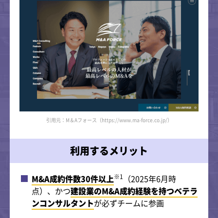
引用元：M＆Aフォース（https://www.ma-force.co.jp/）
利用するメリット
※1
M&A成約件数30件以上
（2025年6月時
点）、かつ
建設業のM&A成約経験を持つベテラ
ンコンサルタント
が必ずチームに参画