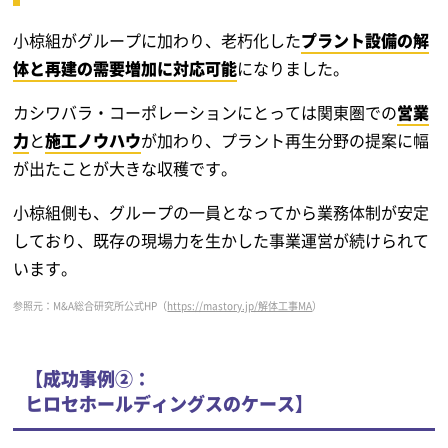
小椋組がグループに加わり、老朽化した
プラント設備の解
体と再建の需要増加に対応可能
になりました。
カシワバラ・コーポレーションにとっては関東圏での
営業
力
と
施工ノウハウ
が加わり、プラント再生分野の提案に幅
が出たことが大きな収穫です。
小椋組側も、グループの一員となってから業務体制が安定
しており、既存の現場力を生かした事業運営が続けられて
います。
参照元：M&A総合研究所公式HP（
https://mastory.jp/解体工事MA
）
【成功事例②：
ヒロセホールディングスのケース】