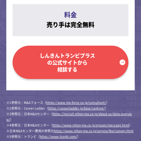
料金
売り手は完全無料
しんきんトランビプラス
の公式サイトから
相談する
※1参照元：M&Aフォース（
https://www.ma-force.co.jp/consultant/
）
※2参照元：Career Ladder（
https://careerladder.jp/blog/ranking/
）
※3参照元：日本M&Aセンター（
https://recruit.nihon-ma.co.jp/about-us/data-overvie
w/
）
※4参照元：日本M&Aセンター（
https://www.nihon-ma.co.jp/groups/message.html
）
※日本M&Aセンター費用の参照元
https://www.nihon-ma.co.jp/service/fee/convey.html
※5参照元：トランビ（
https://www.tranbi.com/
）