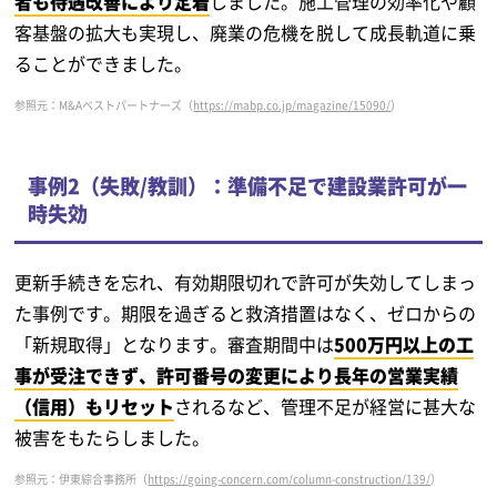
者も待遇改善により定着
しました。施工管理の効率化や顧
客基盤の拡大も実現し、廃業の危機を脱して成長軌道に乗
ることができました。
参照元：M&Aベストパートナーズ（
https://mabp.co.jp/magazine/15090/
）
事例2（失敗/教訓）：準備不足で建設業許可が一
時失効
更新手続きを忘れ、有効期限切れで許可が失効してしまっ
た事例です。期限を過ぎると救済措置はなく、ゼロからの
「新規取得」となります。審査期間中は
500万円以上の工
事が受注できず、許可番号の変更により長年の営業実績
（信用）もリセット
されるなど、管理不足が経営に甚大な
被害をもたらしました。
参照元：伊東綜合事務所（
https://going-concern.com/column-construction/139/
）