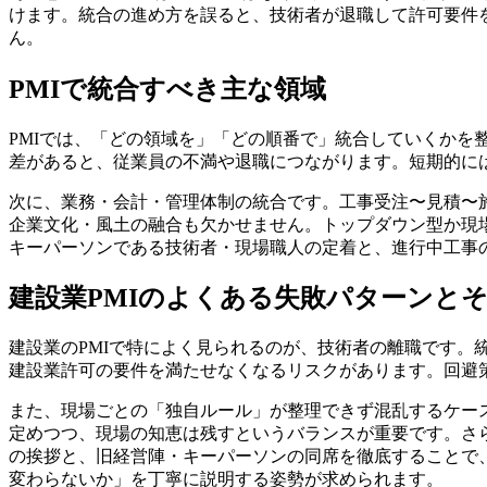
けます。統合の進め方を誤ると、技術者が退職して許可要件
ん。
PMIで統合すべき主な領域
PMIでは、「どの領域を」「どの順番で」統合していくか
差があると、従業員の不満や退職につながります。
短期的に
次に、業務・会計・管理体制の統合です。工事受注〜見積〜
企業文化・風土の融合も欠かせません。トップダウン型か現
キーパーソンである技術者・現場職人の定着と、進行中工事
建設業PMIのよくある失敗パターンと
建設業のPMIで特によく見られるのが、技術者の離職です
建設業許可の要件を満たせなくなるリスク
があります。回避
また、現場ごとの「独自ルール」が整理できず混乱するケー
定めつつ、現場の知恵は残すというバランスが重要です。さ
の挨拶と、旧経営陣・キーパーソンの同席
を徹底することで
変わらないか」を丁寧に説明する姿勢が求められます。