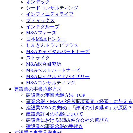
オンデック
シードコンサルティング
インフィニティライフ
ブティックス
インテグループ
M&Aフォース
日本M&Aセンター
しんきんトランビプラス
M&Aキャピタルパートナーズ
ストライク
M&A総合研究所
M&Aベストパートナーズ
M&Aロイヤルアドバイザリー
M&Aコンサルティング
建設業の事業承継方法
建設業の事業承継方法_TOP
事業承継・M&Aが経営事項審査（経審）に与える
建設業M&Aの失敗は「許可の引き継ぎ」が原因？
建設業許可の承継について
建設業におけるM&A仲介会社の選び方
建設業の事業承継の手続き
建設業の事業承継事例