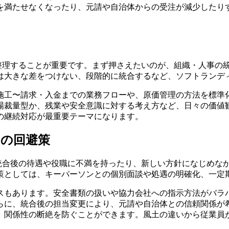
を満たせなくなったり、元請や自治体からの受注が減少したりす
を整理することが重要です。まず押さえたいのが、組織・人事の
は大きな差をつけない、段階的に統合する
など、ソフトランデ
施工〜請求・入金までの業務フローや、原価管理の方法を標準
場裁量型か、残業や安全意識に対する考え方など、日々の価値
の継続対応
が最重要テーマになります。
その回避策
。統合後の待遇や役職に不満を持ったり、新しい方針になじめな
策としては、キーパーソンとの個別面談や処遇の明確化、一定
スもあります。安全書類の扱いや協力会社への指示方法がバラ
らに、統合後の担当変更により、元請や自治体との信頼関係が
、関係性の断絶を防ぐことができます。風土の違いから従業員