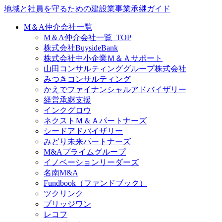
地域と社員を守るための建設業事業承継ガイド
M＆A仲介会社一覧
M＆A仲介会社一覧_TOP
株式会社BuysideBank
株式会社中小企業Ｍ＆Ａサポート
山田コンサルティンググループ株式会社
みつきコンサルティング
かえでファイナンシャルアドバイザリー
経営承継支援
インクグロウ
ネクストＭ＆Ａパートナーズ
シードアドバイザリー
みどり未来パートナーズ
M&Aプライムグループ
イノベーションリーダーズ
名南M&A
Fundbook（ファンドブック）
ツクリンク
ブリッジワン
レコフ