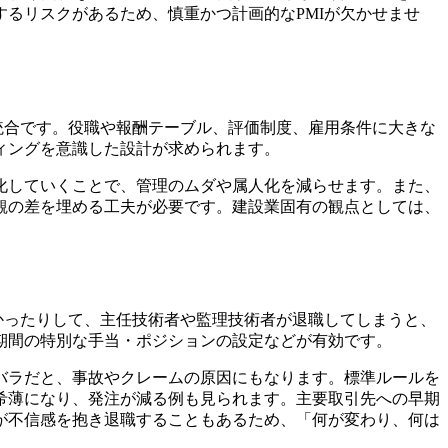
るリスクがあるため、慎重かつ計画的なPMIが欠かせませ
統合です。役職や報酬テーブル、評価制度、雇用条件に大きな
ィングを意識した設計が求められます。
化していくことで、管理のムダや属人化を減らせます。また、
観の差を埋める工夫が必要です。建設業固有の観点としては、
かったりして、主任技術者や監理技術者が退職してしまうと、
期間の特別な手当・ポジションの設定などが有効です。
バラだと、事故やクレームの原因にもなります。標準ルールを
希薄になり、発注が減る例も見られます。
主要取引先への早期
が不信感を抱き退職することもあるため、「何が変わり、何は