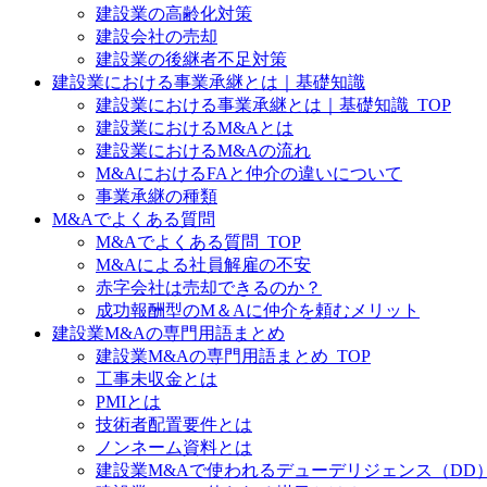
建設業の高齢化対策
建設会社の売却
建設業の後継者不足対策
建設業における事業承継とは｜基礎知識
建設業における事業承継とは｜基礎知識_TOP
建設業におけるM&Aとは
建設業におけるM&Aの流れ
M&AにおけるFAと仲介の違いについて
事業承継の種類
M&Aでよくある質問
M&Aでよくある質問_TOP
M&Aによる社員解雇の不安
赤字会社は売却できるのか？
成功報酬型のM＆Aに仲介を頼むメリット
建設業M&Aの専門用語まとめ
建設業M&Aの専門用語まとめ_TOP
工事未収金とは
PMIとは
技術者配置要件とは
ノンネーム資料とは
建設業M&Aで使われるデューデリジェンス（DD