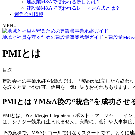
建設業M&Aで使われる掛目とは？
建設業M&Aで使われるレーマン方式とは？
運営会社情報
MENU
地域と社員を守るための建設業事業承継ガイド
»
建設業M&
PMIとは
目次
建設会社の事業承継やM&Aでは、「契約が成立したら終わり
を誤ると売上や許可、信用を一気に失うおそれもあります。本
PMIとは？M&A後の“統合”を成功させ
PMIとは、
Post Merger Integration（ポスト・
は、シナジー効果は生まれません。実際に、会計や人事制度、
その意味で、M&Aはゴールではなくスタートです。とくに建