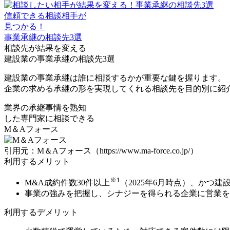
信頼できる相談相手が
見つかる！
事業承継の相談先3選
相談先が結果を変える
建設業の事業承継の相談先3選
建設業の事業承継は誰に相談するかが重要な鍵を握ります。
企業の求める承継の形を実現してくれる相談先を目的別に紹
業界の承継事情を熟知
した
専門家に相談できる
M＆Aフォース
引用元：M＆Aフォース（https://www.ma-force.co.jp/）
利用するメリット
※1
M&A成約件数30件以上
（2025年6月時点）、かつ
建
事業の強みを把握し、シナジーを得られる企業に営業を
利用するデメリット