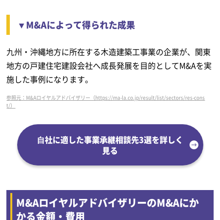
▼M&Aによって得られた成果
九州・沖縄地方に所在する木造建築工事業の企業が、関東
地方の戸建住宅建設会社へ成長発展を目的としてM&Aを実
施した事例になります。
参照元：M&Aロイヤルアドバイザリー（https://ma-la.co.jp/result/list/sectors/res-cons
t/）
⾃社に適した事業承継相談先3選を詳しく
見る
M&AロイヤルアドバイザリーのM&Aにか
かる金額・費用