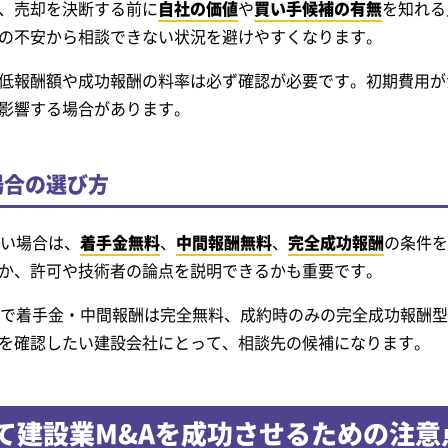
、売却を決断する前に
自社の価値
や
買い手候補の有無
を知れる
の不安から相談できない状況を避けやすくなります。
低報酬額や成功報酬の料率は必ず確認が必要です。初期費用が
影響する場合があります。
場合の選び方
たい場合は、
着手金無料
、
中間報酬無料
、
完全成功報酬
の条件を
か、許可や技術者の論点を説明できるかも重要です。
上で着手金・中間報酬は完全無料、成約時のみの完全成功報酬
を確認したい建設会社にとって、相談先の候補になります。
て建設業M&Aを成功させるための注意