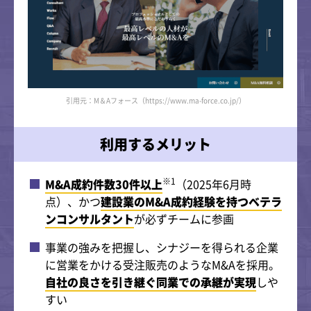
引用元：M＆Aフォース（https://www.ma-force.co.jp/）
利用するメリット
※1
M&A成約件数30件以上
（2025年6月時
点）、かつ
建設業のM&A成約経験を持つベテラ
ンコンサルタント
が必ずチームに参画
事業の強みを把握し、シナジーを得られる企業
に営業をかける受注販売のようなM&Aを採用。
自社の良さを引き継ぐ同業での承継が実現
しや
すい