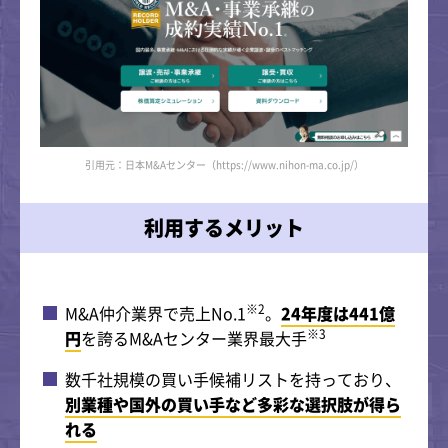
引用元：日本M&Aセンター（https://www.nihon-ma.co.jp/）
利用するメリット
※2
M&A仲介業界で売上No.1
。
24年度は441億
※3
円
を誇るM&Aセンター業界最大手
数千社規模の買い手候補リストを持っており、
別業種や国外の買い手など多彩な選択肢が得ら
れる