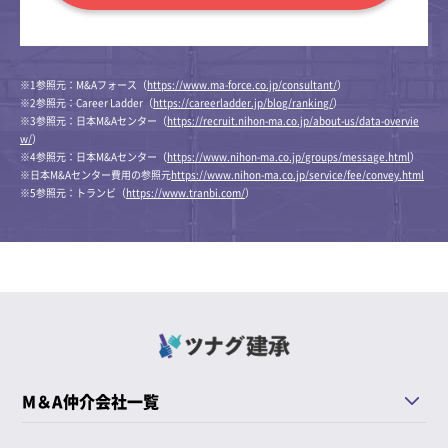
※1参照元：M&Aフォース（
https://www.ma-force.co.jp/consultant/
）
※2参照元：Career Ladder（
https://careerladder.jp/blog/ranking/
）
※3参照元：日本M&Aセンター（
https://recruit.nihon-ma.co.jp/about-us/data-overvie
w/
）
※4参照元：日本M&Aセンター（
https://www.nihon-ma.co.jp/groups/message.html
）
※日本M&Aセンター費用の参照元
https://www.nihon-ma.co.jp/service/fee/convey.html
※5参照元：トランビ（
https://www.tranbi.com/
）
M＆A仲介会社一覧