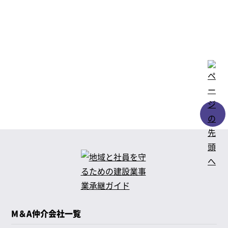
※1参照元：M&Aフォース（
https://www.ma-force.co.jp/consultant/
）
※2参照元：Career Ladder（
https://careerladder.jp/blog/ranking/
）
※3参照元：日本M&Aセンター（
https://recruit.nihon-ma.co.jp/about-us/data-overvie
w/
）
※4参照元：日本M&Aセンター（
https://www.nihon-ma.co.jp/groups/message.html
）
※日本M&Aセンター費用の参照元
https://www.nihon-ma.co.jp/service/fee/convey.html
※5参照元：トランビ（
https://www.tranbi.com/
）
M＆A仲介会社一覧