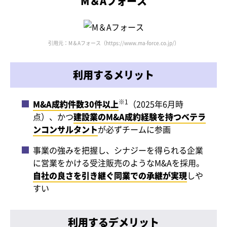
M＆Aフォース
引用元：M＆Aフォース（https://www.ma-force.co.jp/）
利用するメリット
※1
M&A成約件数30件以上
（2025年6月時
点）、かつ
建設業のM&A成約経験を持つベテラ
ンコンサルタント
が必ずチームに参画
事業の強みを把握し、シナジーを得られる企業
に営業をかける受注販売のようなM&Aを採用。
自社の良さを引き継ぐ同業での承継が実現
しや
すい
利用するデメリット