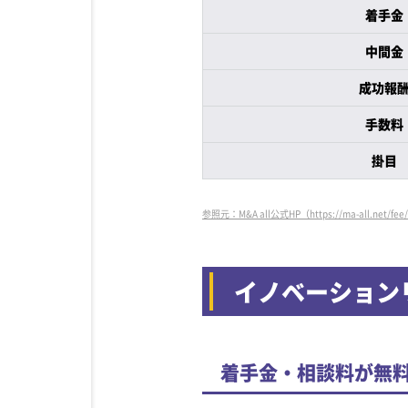
着手金
中間金
成功報
手数料
掛目
参照元：M&A all公式HP（https://ma-all.net/fee
イノベーション
着手金・相談料が無