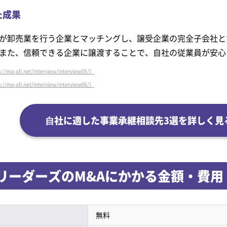
た成果
が卸売業を行う企業とマッチングし、譲受企業の完全子会社と
また、信頼できる企業に譲渡することで、自社の従業員が安心
l.net/interview/interview05/）
l.net/interview/interview06/）
⾃社に適した事業承継相談先3選を詳しく見
リーダーズのM&Aにかかる
金額・費用
無料